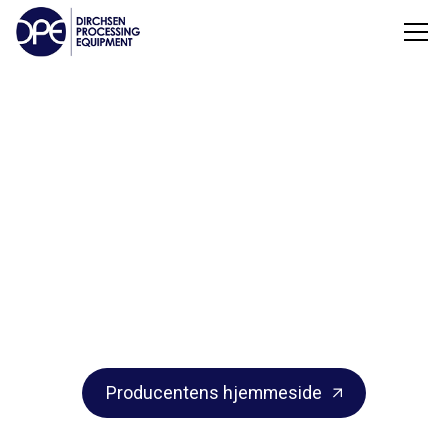
GÆTZE Armaturen
GÄTZE (Tyskland) udvikler sikkerhedsventiler,
afspærringsventiler og trykregulatorer til
krævende proces- og forsyningsanlæg.
Producentens hjemmeside