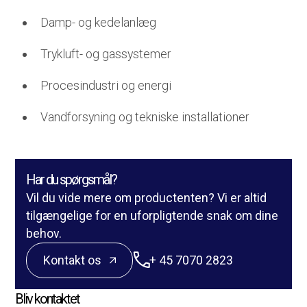
Damp- og kedelanlæg
Trykluft- og gassystemer
Procesindustri og energi
Vandforsyning og tekniske installationer
Har du spørgsmål?
Vil du vide mere om productenten? Vi er altid
tilgængelige for en uforpligtende snak om dine
behov.
Kontakt os
+ 45 7070 2823
Bliv kontaktet