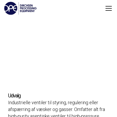
Ventiler
Udvalg
Industrielle ventiler til styring, regulering eller
afspærring af væsker og gasser. Omfatter alt fra
high-purity aseptiske ventiler til high-pressure